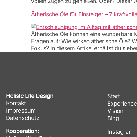
vollen Zügen zu genießen. Oder? Dieser Art
Ätherische Öle für Einsteiger – 7 kraftvoll
Ätherische Öle können eine wunderbare Mög
Fragen auf: Wie wirken ätherische Öle? W
Fokus? In diesem Artikel erhältst du siebe
Holistc Life Design
Start
Kontakt
Experience
Impressum
Vision
Datenschutz
Blog
Kooperation:
Instagram